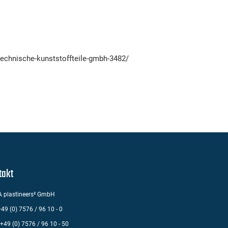
technische-kunststoffteile-gmbh-3482/
takt
 plastineers² GmbH
 +49 (0) 7576 / 96 10 - 0
 +49 (0) 7576 / 96 10 - 50